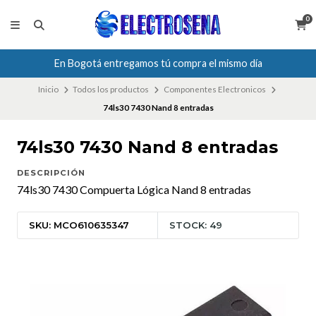
0
En Bogotá entregamos tú compra el mismo día
Inicio
Todos los productos
Componentes Electronicos
74ls30 7430 Nand 8 entradas
74ls30 7430 Nand 8 entradas
DESCRIPCIÓN
74ls30 7430 Compuerta Lógica Nand 8 entradas
SKU: MCO610635347
STOCK: 49