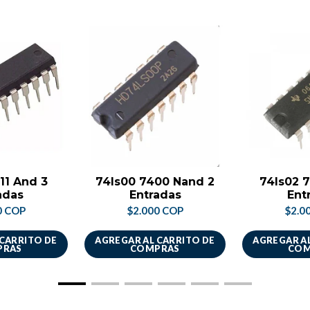
411 And 3
74ls00 7400 Nand 2
74ls02 7
adas
Entradas
Ent
0 COP
$2.000 COP
$2.0
 CARRITO DE
AGREGAR AL CARRITO DE
AGREGAR AL
PRAS
COMPRAS
COM