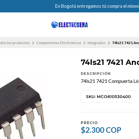
En Bogotá entregamos tú compra el mismo día
dos los productos
Componentes Electronicos
Integrados
74ls21 7421 And
74ls21 7421 An
DESCRIPCIÓN
74ls21 7421 Compuerta Lóg
SKU: MCO610530400
PRECIO
$2.300 COP