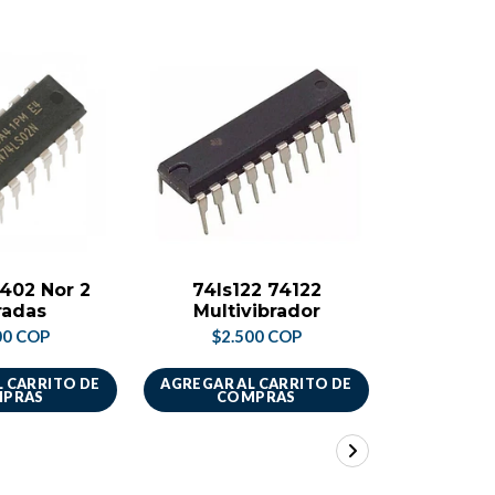
402 Nor 2
74ls122 74122
74ls1
radas
Multivibrador
Codi
00 COP
$2.500 COP
$4.
 CARRITO DE
AGREGAR AL CARRITO DE
AGREGAR A
PRAS
COMPRAS
CO