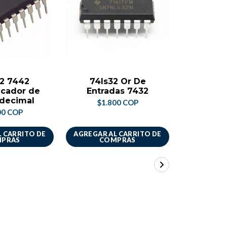
2 7442
74ls32 Or De
Cd40
icador de
Entradas 7432
C
decimal
$1.800 COP
$4.
00 COP
 CARRITO DE
AGREGAR AL CARRITO DE
AGREGAR A
PRAS
COMPRAS
CO