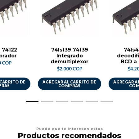
2 74122
74ls139 74139
74ls4
ibrador
Integrado
decodif
demultiplexor
BCD a 
0 COP
$2.000 COP
$4.2
 CARRITO DE
AGREGAR AL CARRITO DE
AGREGAR AL
PRAS
COMPRAS
COM
Puede que te interesen estos
Productos recomendados