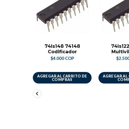
74ls148 74148
74ls12
Codificador
Multiv
$4.000 COP
$2.50
AGREGAR AL CARRITO DE
AGREGAR AL
COMPRAS
COM