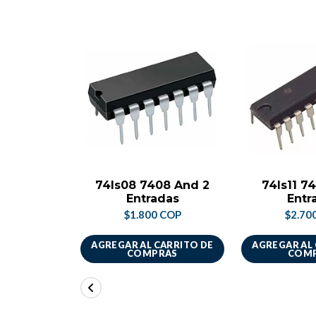
74ls08 7408 And 2
74ls11 7
Entradas
Entr
$1.800 COP
$2.70
AGREGAR AL CARRITO DE
AGREGAR AL
COMPRAS
COM