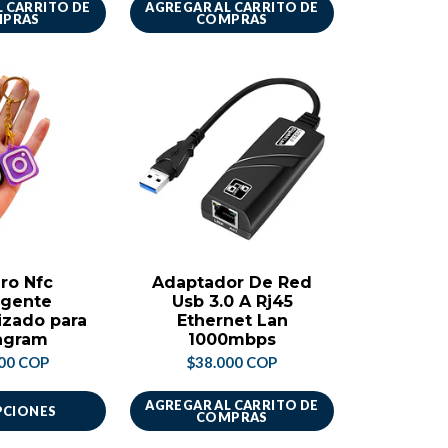
 CARRITO DE
AGREGAR AL CARRITO DE
PRAS
COMPRAS
ro Nfc
Adaptador De Red
igente
Usb 3.0 A Rj45
izado para
Ethernet Lan
agram
1000mbps
00 COP
$38.000 COP
AGREGAR AL CARRITO DE
PCIONES
COMPRAS