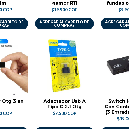
dmi
gamer R11
fundas p
00 COP
$19.900 COP
$9.9
 CARRITO DE
AGREGAR AL CARRITO DE
AGREGAR AL
PRAS
COMPRAS
COM
 Otg 3 en
Adaptador Usb A
Switch H
Tipo C 2.1 Otg
Con Cont
(3 Entrada
00 COP
$7.500 COP
$39.0