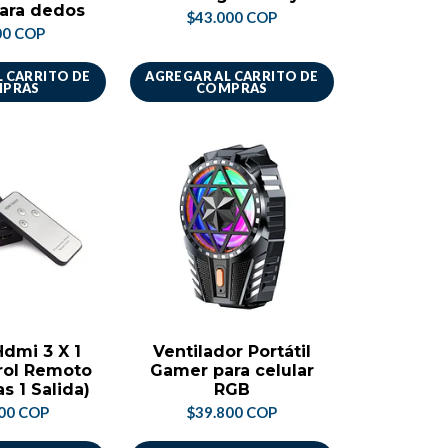
ara dedos
$43.000 COP
00 COP
 CARRITO DE
AGREGAR AL CARRITO DE
PRAS
COMPRAS
dmi 3 X 1
Ventilador Portátil
rol Remoto
Gamer para celular
s 1 Salida)
RGB
00 COP
$39.800 COP