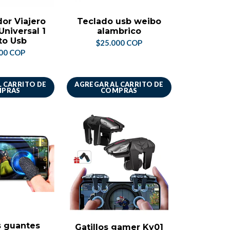
or Viajero
Teclado usb weibo
niversal 1
alambrico
to Usb
$25.000 COP
00 COP
 CARRITO DE
AGREGAR AL CARRITO DE
PRAS
COMPRAS
 guantes
Gatillos gamer Ky01