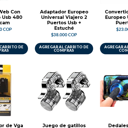
Web Con
Adaptador Europeo
Convertid
o Usb 480
Universal Viajero 2
Europeo U
cam
Puertos Usb +
Puer
Estuché
00 COP
$23.0
$38.000 COP
 CARRITO DE
AGREGAR AL CARRITO DE
AGREGAR AL
PRAS
COMPRAS
COM
or de Vga
Juego de gatillos
Dedales