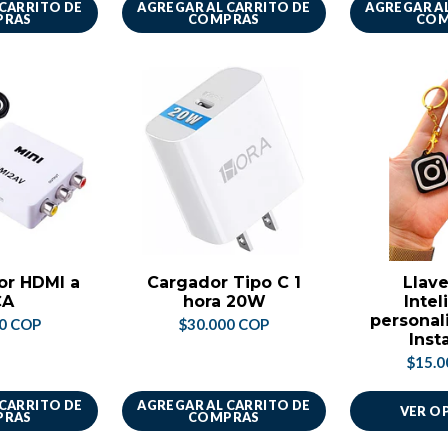
 CARRITO DE
AGREGAR AL CARRITO DE
AGREGAR AL
PRAS
COMPRAS
COM
or HDMI a
Cargador Tipo C 1
Llave
CA
hora 20W
Intel
personal
00 COP
$30.000 COP
Inst
$15.0
 CARRITO DE
AGREGAR AL CARRITO DE
VER O
PRAS
COMPRAS