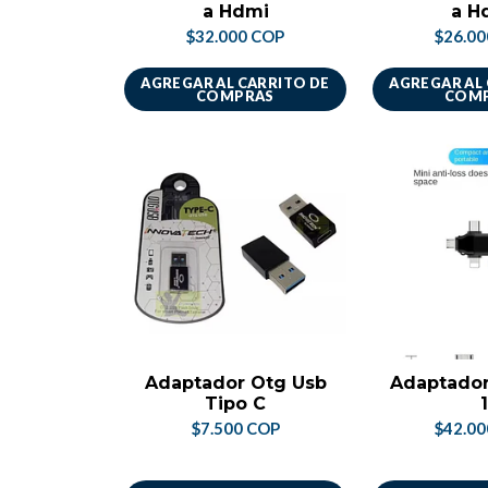
a Hdmi
a H
$32.000 COP
$26.0
AGREGAR AL CARRITO DE
AGREGAR AL
COMPRAS
COM
Adaptador Otg Usb
Adaptador
Tipo C
1
$7.500 COP
$42.0