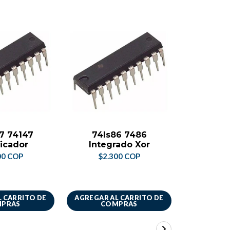
7 74147
74ls86 7486
74ls1
icador
Integrado Xor
Int
demul
00 COP
$2.300 COP
$2.
 CARRITO DE
AGREGAR AL CARRITO DE
AGREGAR A
PRAS
COMPRAS
CO