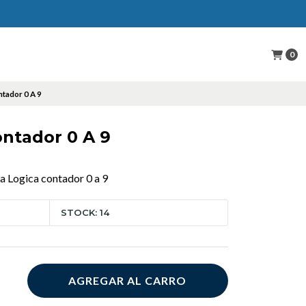
0
tador 0 A 9
ontador 0 A 9
 Logica contador 0 a 9
STOCK: 14
AGREGAR AL CARRO