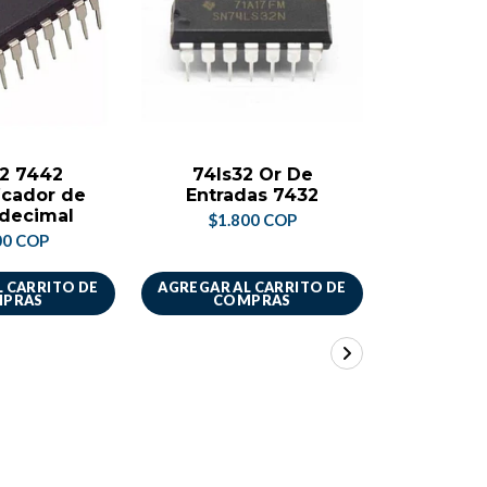
2 7442
74ls32 Or De
Cd40
icador de
Entradas 7432
C
decimal
$1.800 COP
$4.
00 COP
 CARRITO DE
AGREGAR AL CARRITO DE
AGREGAR A
PRAS
COMPRAS
CO