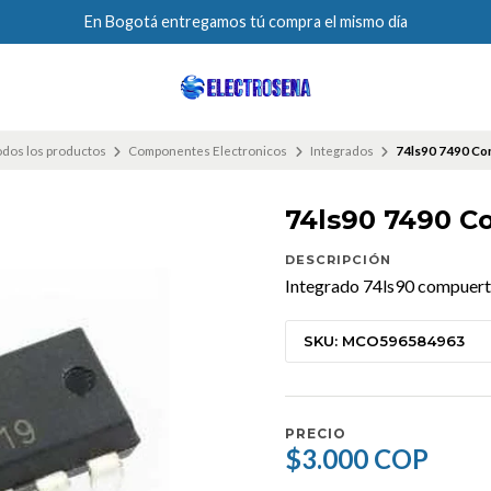
En Bogotá entregamos tú compra el mismo día
dos los productos
Componentes Electronicos
Integrados
74ls90 7490 Con
74ls90 7490 C
DESCRIPCIÓN
Integrado 74ls90 compuerta
SKU: MCO596584963
PRECIO
$3.000 COP