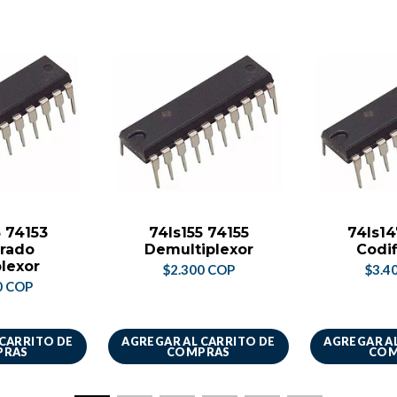
3 74153
74ls155 74155
74ls14
grado
Demultiplexor
Codif
plexor
$2.300 COP
$3.4
0 COP
 CARRITO DE
AGREGAR AL CARRITO DE
AGREGAR AL
PRAS
COMPRAS
COM