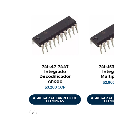
74ls47 7447
74ls15
Integrado
Inte
Decodificador
Multi
Anodo
$2.80
$3.200 COP
AGREGAR AL CARRITO DE
AGREGAR AL
COMPRAS
COM