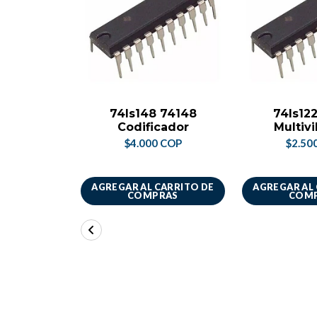
74ls148 74148
74ls12
Codificador
Multiv
$4.000 COP
$2.50
AGREGAR AL CARRITO DE
AGREGAR AL
COMPRAS
COM