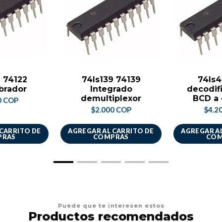
2 74122
74ls139 74139
74ls4
ibrador
Integrado
decodif
demultiplexor
BCD a 
0 COP
$2.000 COP
$4.2
 CARRITO DE
AGREGAR AL CARRITO DE
AGREGAR AL
PRAS
COMPRAS
COM
Puede que te interesen estos
Productos recomendados