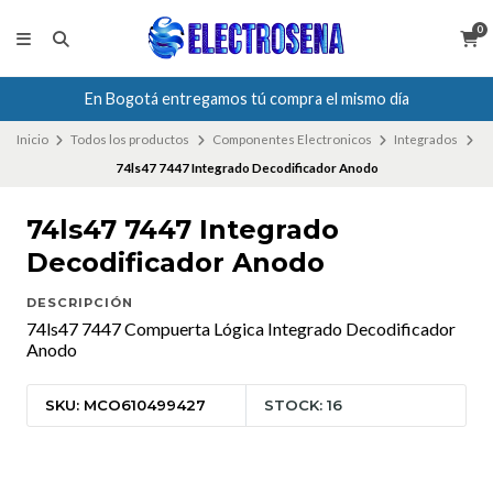
0
En Bogotá entregamos tú compra el mismo día
Inicio
Todos los productos
Componentes Electronicos
Integrados
74ls47 7447 Integrado Decodificador Anodo
74ls47 7447 Integrado
Decodificador Anodo
DESCRIPCIÓN
74ls47 7447 Compuerta Lógica Integrado Decodificador
Anodo
SKU: MCO610499427
STOCK: 16