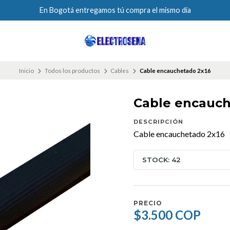
En Bogotá entregamos tú compra el mismo día
Inicio
Todos los productos
Cables
Cable encauchetado 2x16
Cable encauch
DESCRIPCIÓN
Cable encauchetado 2x16
STOCK: 42
PRECIO
$3.500 COP