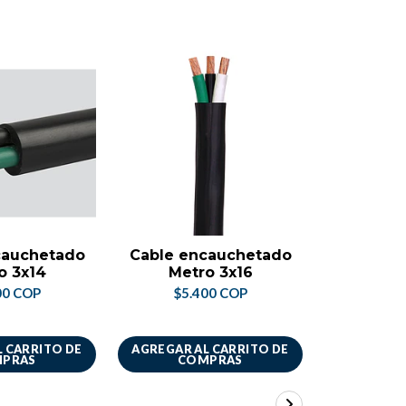
cauchetado
Cable encauchetado
Cable ve
o 3x14
Metro 3x16
M
00 COP
$5.400 COP
$9
 CARRITO DE
AGREGAR AL CARRITO DE
VER 
PRAS
COMPRAS