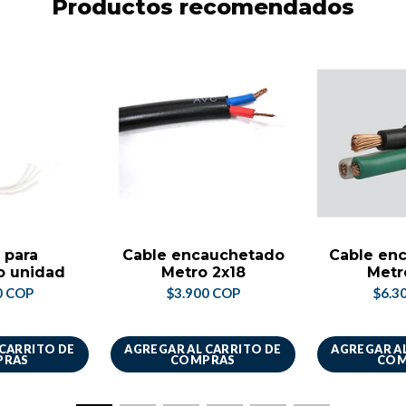
Productos recomendados
 para
Cable encauchetado
Cable en
o unidad
Metro 2x18
Metr
0 COP
$3.900 COP
$6.3
 CARRITO DE
AGREGAR AL CARRITO DE
AGREGAR AL
PRAS
COMPRAS
COM