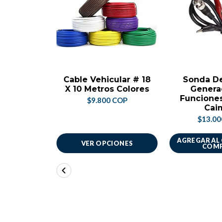
Cable Vehicular # 18
Sonda D
X 10 Metros Colores
Genera
Funcione
$9.800 COP
Cai
$13.0
AGREGAR AL
VER OPCIONES
COM