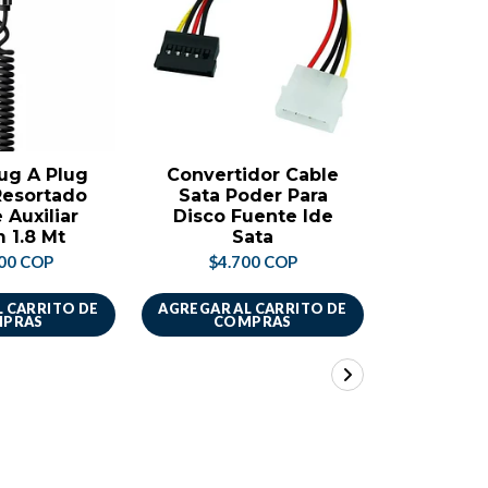
ug A Plug
Convertidor Cable
Cable D
Resortado
Sata Poder Para
Cable P
 Auxiliar
Disco Fuente Ide
Jack Y P
 1.8 Mt
Sata
$2.
00 COP
$4.700 COP
 CARRITO DE
AGREGAR AL CARRITO DE
AGREGAR A
PRAS
COMPRAS
CO