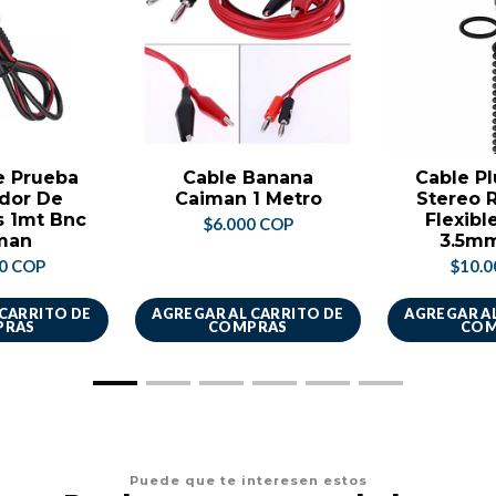
e Prueba
Cable Banana
Cable Pl
dor De
Caiman 1 Metro
Stereo 
s 1mt Bnc
Flexible
$6.000 COP
man
3.5mm
00 COP
$10.0
 CARRITO DE
AGREGAR AL CARRITO DE
AGREGAR AL
PRAS
COMPRAS
COM
Puede que te interesen estos