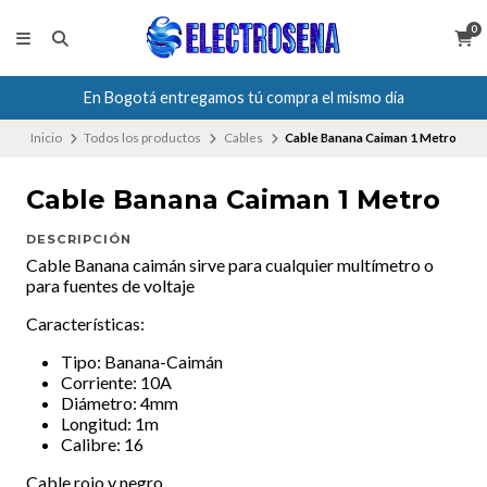
0
En Bogotá entregamos tú compra el mismo día
Inicio
Todos los productos
Cables
Cable Banana Caiman 1 Metro
Cable Banana Caiman 1 Metro
DESCRIPCIÓN
Cable Banana caimán sirve para cualquier multímetro o
para fuentes de voltaje
Características:
Tipo: Banana-Caimán
Corriente: 10A
Diámetro: 4mm
Longitud: 1m
Calibre: 16
Cable rojo y negro