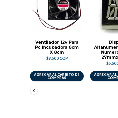
Ventilador 12v Para
Dis
Pc Incubadora 8cm
Alfanumer
X 8cm
Numero
27mm
$9.500 COP
$5.50
AGREGAR AL CARRITO DE
AGREGAR AL
COMPRAS
COM