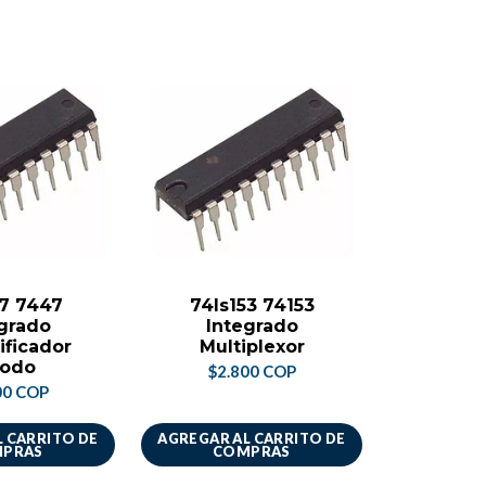
7 7447
74ls153 74153
74ls1
grado
Integrado
Demul
ficador
Multiplexor
$2.
odo
$2.800 COP
00 COP
 CARRITO DE
AGREGAR AL CARRITO DE
AGREGAR A
PRAS
COMPRAS
CO