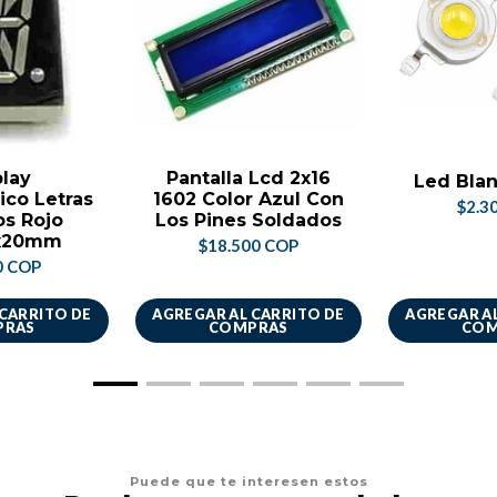
play
Pantalla Lcd 2x16
Led Blan
ico Letras
1602 Color Azul Con
$2.3
s Rojo
Los Pines Soldados
x20mm
$18.500 COP
0 COP
 CARRITO DE
AGREGAR AL CARRITO DE
AGREGAR AL
PRAS
COMPRAS
COM
Puede que te interesen estos