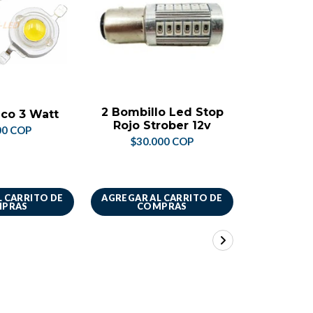
NO DI
2 Bombillo Led Stop
Baque
co 3 Watt
Rojo Strober 12v
50x50 5
00 COP
Un
$30.000 COP
$44.
 CARRITO DE
AGREGAR AL CARRITO DE
VER 
PRAS
COMPRAS