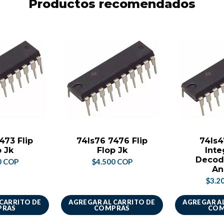
Productos recomendados
473 Flip
74ls76 7476 Flip
74ls4
p Jk
Flop Jk
Inte
Decodi
0 COP
$4.500 COP
An
$3.2
 CARRITO DE
AGREGAR AL CARRITO DE
AGREGAR AL
PRAS
COMPRAS
COM