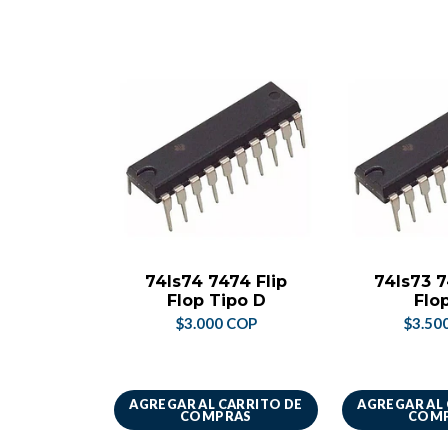
74ls74 7474 Flip
74ls73 7
Flop Tipo D
Flo
$3.000 COP
$3.50
AGREGAR AL CARRITO DE
AGREGAR AL
COMPRAS
COM