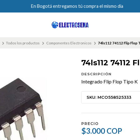
En Bogotá entregamos tú compra el mismo día
Todos los productos
Componentes Electronicos
74ls112 74112 Flip Flop 
74ls112 74112 F
DESCRIPCIÓN
Integrado Flip Flop Tipo K
SKU: MCO558525333
PRECIO
$3.000 COP