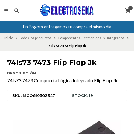
0
En Bogotá entregamos tú compra el mismo día
Inicio
Todos los productos
Componentes Electronicos
Integrados
74ls73 7473 Flip Flop Jk
74ls73 7473 Flip Flop Jk
DESCRIPCIÓN
74ls73 7473 Compuerta Lógica Integrado Flip Flop Jk
SKU: MCO610502347
STOCK: 19