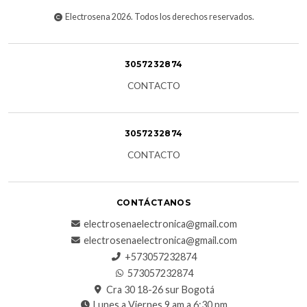
Electrosena 2026. Todos los derechos reservados.
3057232874
CONTACTO
3057232874
CONTACTO
CONTÁCTANOS
electrosenaelectronica@gmail.com
electrosenaelectronica@gmail.com
+573057232874
573057232874
Cra 30 18-26 sur Bogotá
Lunes a Viernes 9 am a 6:30 pm