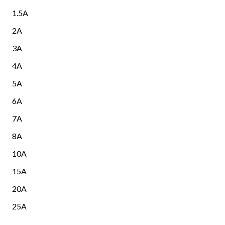
1.5A
2A
3A
4A
5A
6A
7A
8A
10A
15A
20A
25A