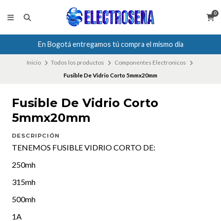
0
En Bogotá entregamos tú compra el mismo día
Inicio
Todos los productos
Componentes Electronicos
Fusible De Vidrio Corto 5mmx20mm
Fusible De Vidrio Corto
5mmx20mm
DESCRIPCIÓN
TENEMOS FUSIBLE VIDRIO CORTO DE:
250mh
315mh
500mh
1A