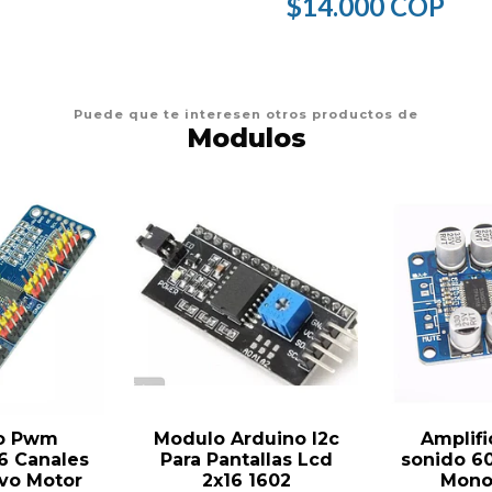
$14.000 COP
Puede que te interesen otros productos de
Modulos
o Pwm
Modulo Arduino I2c
Amplifi
6 Canales
Para Pantallas Lcd
sonido 6
rvo Motor
2x16 1602
Mono