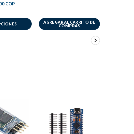
Celu
00 COP
$6.
AGREGAR AL CARRITO DE
AGREGAR A
PCIONES
COMPRAS
CO