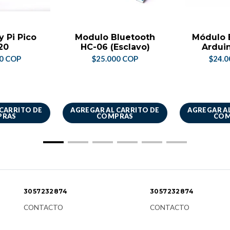
y Pi Pico
Modulo Bluetooth
Módulo 
20
HC-06 (Esclavo)
Ardui
00 COP
$25.000 COP
$24.0
 CARRITO DE
AGREGAR AL CARRITO DE
AGREGAR AL
PRAS
COMPRAS
COM
3057232874
3057232874
CONTACTO
CONTACTO