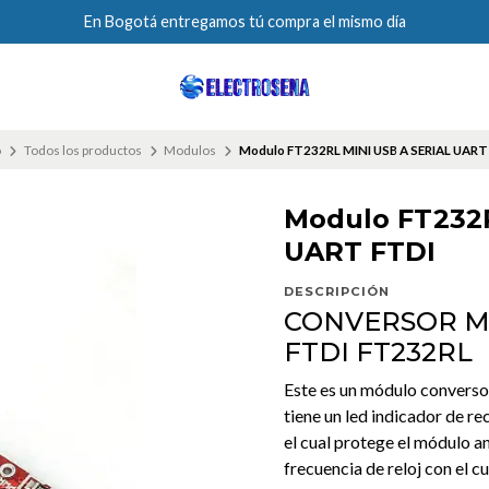
En Bogotá entregamos tú compra el mismo día
o
Todos los productos
Modulos
Modulo FT232RL MINI USB A SERIAL UART
Modulo FT232R
UART FTDI
DESCRIPCIÓN
CONVERSOR MI
FTDI FT232RL
Este es un módulo conversor
tiene un led indicador de re
el cual protege el módulo 
frecuencia de reloj con el 