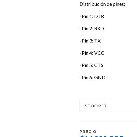
Distribución de pines:
· Pin 1: DTR
· Pin 2: RXD
· Pin 3: TX
· Pin 4: VCC
· Pin 5: CTS
· Pin 6: GND
STOCK: 13
PRECIO