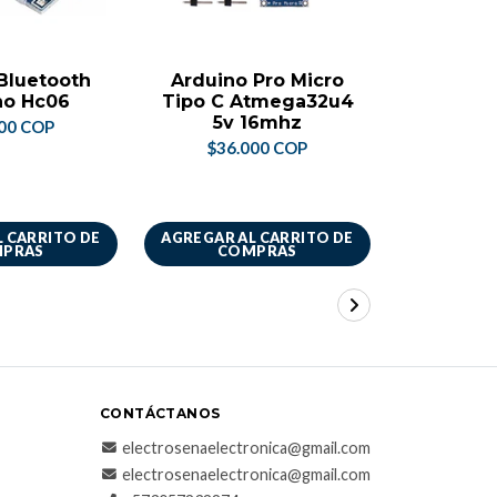
Bluetooth
Arduino Pro Micro
Kit ard
no Hc06
Tipo C Atmega32u4
con pr
5v 16mhz
so
00 COP
$36.000 COP
$90.
 CARRITO DE
AGREGAR AL CARRITO DE
AGREGAR A
PRAS
COMPRAS
CO
CONTÁCTANOS
electrosenaelectronica@gmail.com
electrosenaelectronica@gmail.com