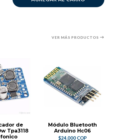
VER MÁS PRODUCTOS
cador de
Módulo Bluetooth
Adapta
0w Tpa3118
Arduino Hc06
Usb A
fonico
Conect
$24.000 COP