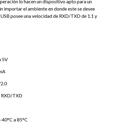
eración lo hacen un dispositivo apto para un
in importar el ambiente en donde este se desee
i USB posee una velocidad de RXD/TXD de 1.1 y
a 5V
0mA
/2.0
n: RXD/TXD
 -40°C a 85°C