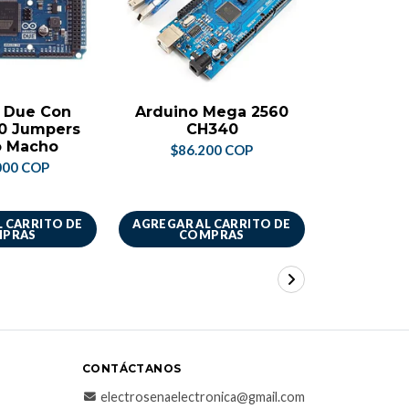
 Due Con
Arduino Mega 2560
Arduino 
10 Jumpers
CH340
con
 Macho
$86.200 COP
$35.
000 COP
 CARRITO DE
AGREGAR AL CARRITO DE
AGREGAR A
PRAS
COMPRAS
CO
CONTÁCTANOS
electrosenaelectronica@gmail.com