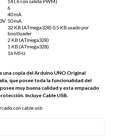
14 ( 6 con salida PWM)
6
40 mA
.3V
50 mA
32 KB (ATmega328) 0.5 KB usado por
bootloader
2 KB (ATmega328)
1 KB (ATmega328)
16 MHz
es una copia del Arduino UNO Original
alia
, que posee toda la funcionalidad del
s posee muy buena calidad y esta empacado
protección. Incluye Cable USB.
cado con cable usb