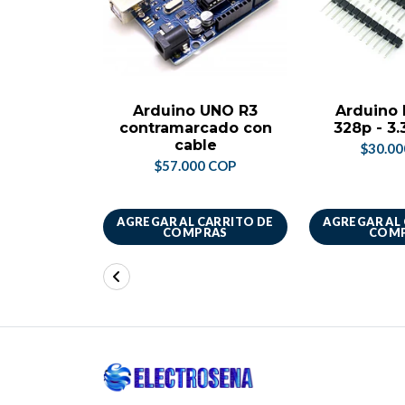
Arduino UNO R3
Arduino 
contramarcado con
328p - 3
cable
$30.0
$57.000 COP
AGREGAR AL CARRITO DE
AGREGAR AL
COMPRAS
COM