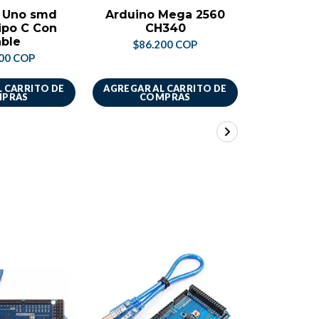
 Uno smd
Arduino Mega 2560
Kit co
ipo C Con
CH340
Ardui
ble
sensore
$86.200 COP
00 COP
$195
 CARRITO DE
AGREGAR AL CARRITO DE
AGREGAR A
PRAS
COMPRAS
CO