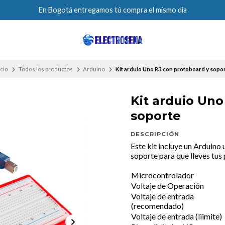
En Bogotá entregamos tú compra el mismo día
icio
Todos los productos
Arduino
Kit arduio Uno R3 con protoboard y sopo
Kit arduio Uno
soporte
DESCRIPCIÓN
Este kit incluye un Arduin
soporte para que lleves tu
Microcontrolador
Voltaje de Operación
Voltaje de entrada
(recomendado)
Voltaje de entrada (liimite)