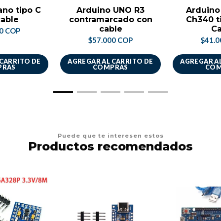
ano tipo C
Arduino UNO R3
Arduino
cable
contramarcado con
Ch340 t
cable
Ca
00 COP
$57.000 COP
$41.0
 CARRITO DE
AGREGAR AL CARRITO DE
AGREGAR AL
PRAS
COMPRAS
COM
Puede que te interesen estos
Productos recomendados