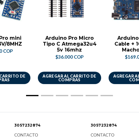
Pro mini
Arduino Pro Micro
Arduino
.3V/8MHZ
Tipo C Atmega32u4
Cable + 
5v 16mhz
Macho
00 COP
$36.000 COP
$169.
 CARRITO DE
AGREGAR AL CARRITO DE
AGREGAR AL
PRAS
COMPRAS
COM
3057232874
3057232874
CONTACTO
CONTACTO