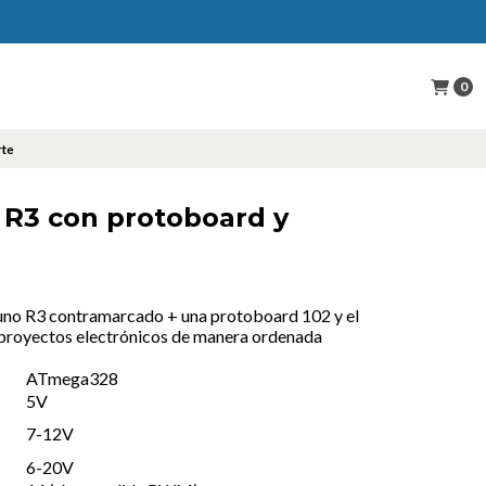
0
rte
 R3 con protoboard y
o uno R3 contramarcado + una protoboard 102 y el
s proyectos electrónicos de manera ordenada
ATmega328
5V
7-12V
6-20V