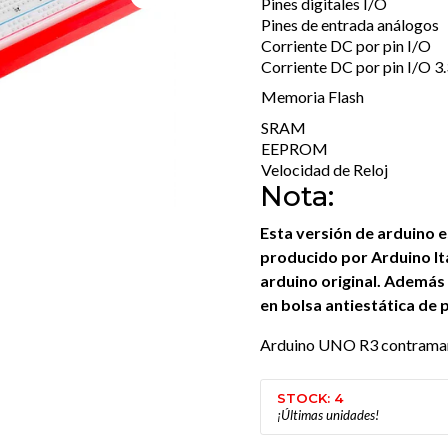
Pines digitales I/O
Pines de entrada análogos
Corriente DC por pin I/O
Corriente DC por pin I/O 3
Memoria Flash
SRAM
EEPROM
Velocidad de Reloj
Nota:
Esta versión de arduino 
producido por Arduino It
arduino original. Ademá
en bolsa antiestática de 
Arduino UNO R3 contramar
STOCK: 4
¡Últimas unidades!