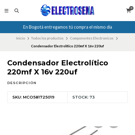
0
En Bogotá entregamos tú compra el mismo día
Inicio
Todos los productos
Componentes Electronicos
Condensador Electrolítico 220mf X 16v 220uf
Condensador Electrolítico
220mf X 16v 220uf
DESCRIPCIÓN
SKU: MCO581725019
STOCK: 73