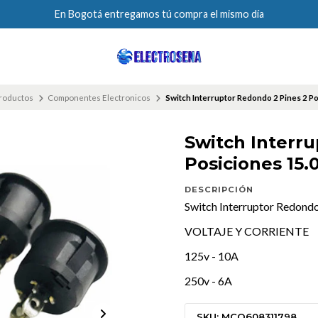
En Bogotá entregamos tú compra el mismo día
productos
Componentes Electronicos
Switch Interruptor Redondo 2 Pines 2 P
Switch Interr
Posiciones 15.
DESCRIPCIÓN
Switch Interruptor Redondo
VOLTAJE Y CORRIENTE
125v - 10A
250v - 6A
SKU: MCO608311798