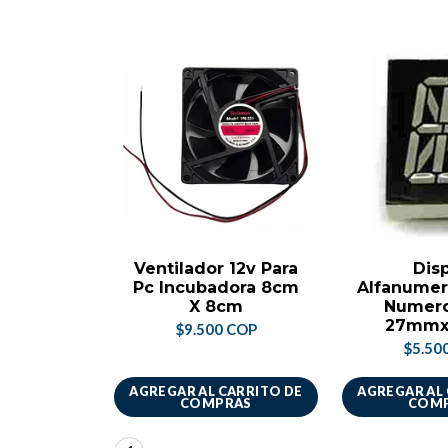
Ventilador 12v Para
Dis
Pc Incubadora 8cm
Alfanumer
X 8cm
Numero
27mm
$9.500 COP
$5.50
AGREGAR AL CARRITO DE
AGREGAR AL
COMPRAS
COM