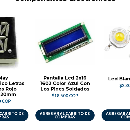
play
Pantalla Lcd 2x16
Led Blan
ico Letras
1602 Color Azul Con
$2.3
s Rojo
Los Pines Soldados
x20mm
$18.500 COP
0 COP
 CARRITO DE
AGREGAR AL CARRITO DE
AGREGAR AL
PRAS
COMPRAS
COM