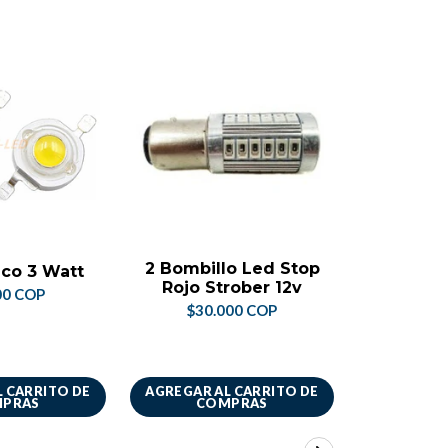
NO DI
2 Bombillo Led Stop
Baque
co 3 Watt
Rojo Strober 12v
50x50 5
00 COP
Un
$30.000 COP
$44.
 CARRITO DE
AGREGAR AL CARRITO DE
VER 
PRAS
COMPRAS