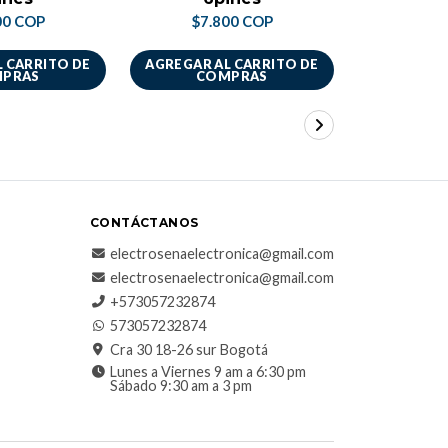
00 COP
$7.800 COP
$7.
 CARRITO DE
AGREGAR AL CARRITO DE
AGREGAR A
PRAS
COMPRAS
CO
CONTÁCTANOS
electrosenaelectronica@gmail.com
electrosenaelectronica@gmail.com
+573057232874
573057232874
Cra 30 18-26 sur Bogotá
Lunes a Viernes 9 am a 6:30 pm
Sábado 9:30 am a 3 pm