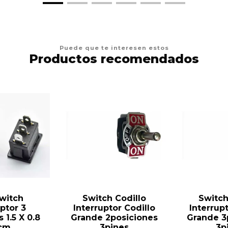
Puede que te interesen estos
Productos recomendados
Switch
Switch Codillo
Switch
uptor 3
Interruptor Codillo
Interrupt
 1.5 X 0.8
Grande 2posiciones
Grande 3
1cm
3pines
3p