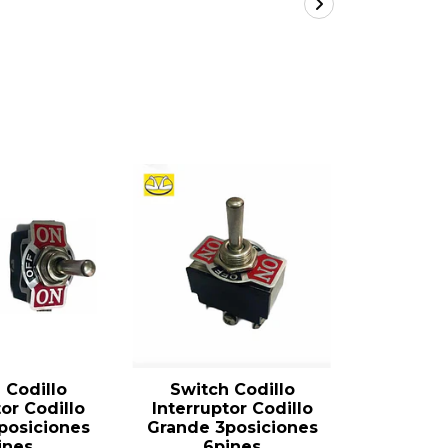
 Codillo
Switch Codillo
Switc
or Codillo
Interruptor Codillo
Interrup
posiciones
Grande 3posiciones
Grande 
ines
6pines
6