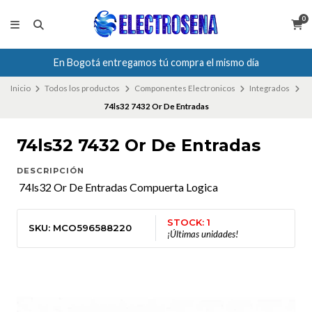
0
En Bogotá entregamos tú compra el mismo día
Inicio
Todos los productos
Componentes Electronicos
Integrados
74ls32 7432 Or De Entradas
74ls32 7432 Or De Entradas
DESCRIPCIÓN
74ls32 Or De Entradas Compuerta Logica
STOCK: 1
SKU: MCO596588220
¡Últimas unidades!