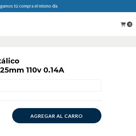
0
álico
5mm 110v 0.14A
AGREGAR AL CARRO