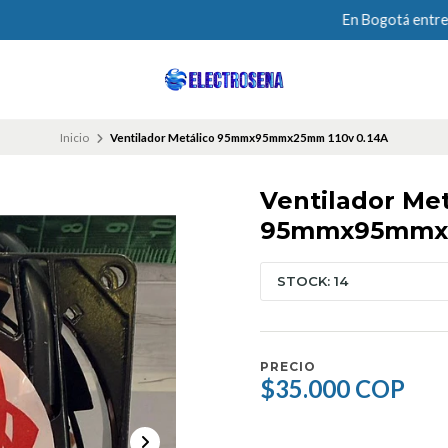
En Bogotá entregamos tú compra el mismo día
Inicio
Ventilador Metálico 95mmx95mmx25mm 110v 0.14A
Ventilador Met
95mmx95mmx2
STOCK: 14
PRECIO
$35.000 COP