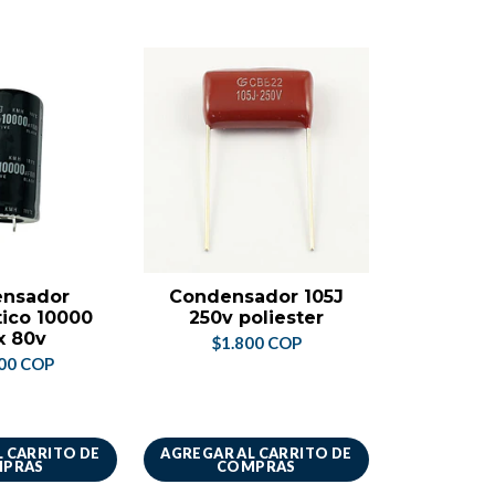
nsador
Condensador 105J
Bateria
tico 10000
250v poliester
3cm x
x 80v
$1.800 COP
$22.
00 COP
 CARRITO DE
AGREGAR AL CARRITO DE
AGREGAR A
PRAS
COMPRAS
CO