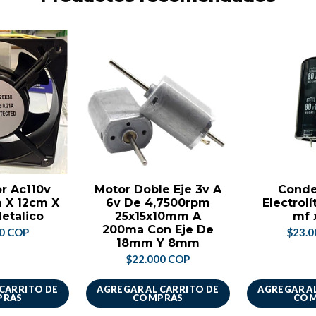
or Ac110v
Motor Doble Eje 3v A
Conde
m X 12cm X
6v De 4,7500rpm
Electrolí
etalico
25x15x10mm A
mf 
200ma Con Eje De
00 COP
$23.0
18mm Y 8mm
$22.000 COP
 CARRITO DE
AGREGAR AL CARRITO DE
AGREGAR AL
PRAS
COMPRAS
COM