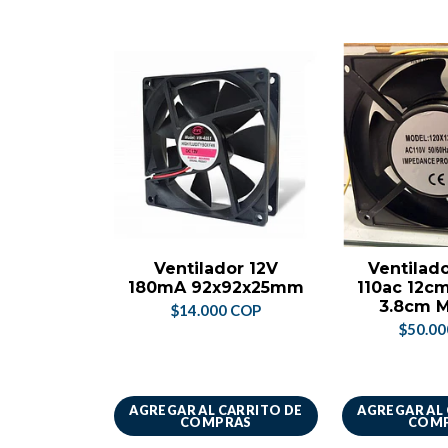
Ventilador 12V
Ventilad
180mA 92x92x25mm
110ac 12c
3.8cm M
$14.000 COP
$50.0
AGREGAR AL CARRITO DE
AGREGAR AL
COMPRAS
COM