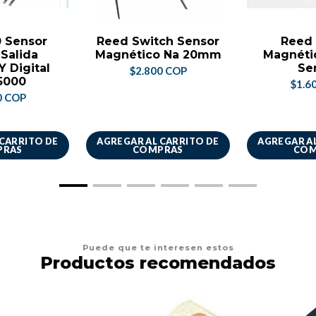
0 Sensor
Reed Switch Sensor
Reed 
 Salida
Magnético Na 20mm
Magnétic
Y Digital
Se
$2.800 COP
 5000
$1.6
0 COP
 CARRITO DE
AGREGAR AL CARRITO DE
AGREGAR AL
PRAS
COMPRAS
COM
Puede que te interesen estos
Productos recomendados