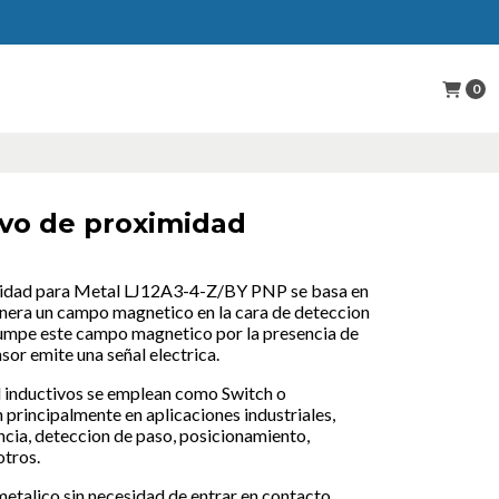
0
ivo de proximidad
midad para Metal LJ12A3-4-Z/BY PNP se basa en
enera un campo magnetico en la cara de deteccion
rrumpe este campo magnetico por la presencia de
sor emite una señal electrica.
 inductivos se emplean como Switch o
n principalmente en aplicaciones industriales,
ncia, deteccion de paso, posicionamiento,
otros.
etalico sin necesidad de entrar en contacto.