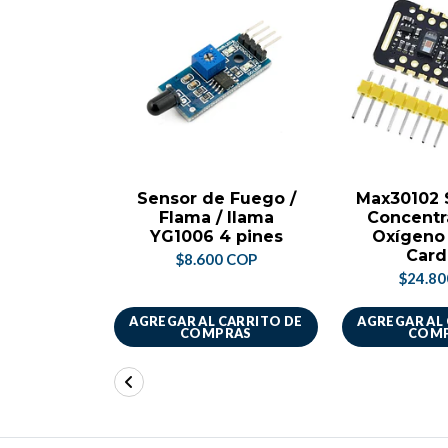
Sensor de Fuego /
Max30102 
Flama / llama
Concentr
YG1006 4 pines
Oxígeno
Card
$8.600 COP
$24.8
AGREGAR AL CARRITO DE
AGREGAR AL
COMPRAS
COM