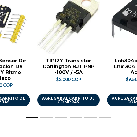
Sensor De
TIP127 Transistor
Lnk304p
ación De
Darlington BJT PNP
Lnk 304 
 Y Ritmo
-100V / -5A
Ac
íaco
$2.000 COP
$9.5
00 COP
 CARRITO DE
AGREGAR AL CARRITO DE
AGREGAR AL
PRAS
COMPRAS
COM