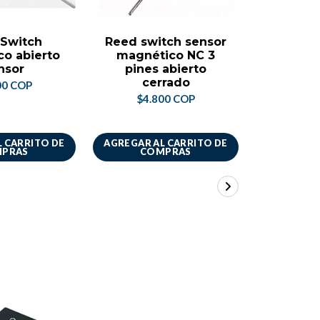
Switch
Reed switch sensor
Sen
o abierto
magnético NC 3
Ter
nsor
pines abierto
Temper
cerrado
00 COP
$2.
$4.800 COP
 CARRITO DE
AGREGAR AL CARRITO DE
AGREGAR A
PRAS
COMPRAS
CO