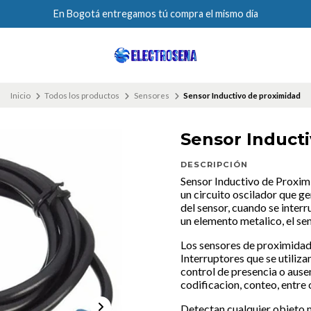
En Bogotá entregamos tú compra el mismo día
Inicio
Todos los productos
Sensores
Sensor Inductivo de proximidad
Sensor Induct
DESCRIPCIÓN
Sensor Inductivo de Proxi
un circuito oscilador que g
del sensor, cuando se inte
un elemento metalico, el sen
Los sensores de proximidad
Interruptores que se utiliza
control de presencia o ause
codificacion, conteo, entre 
Detectan cualquier objeto m