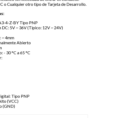
 o Cualquier otro tipo de Tarjeta de Desarrollo.
as:
2A3-4-Z-BY Tipo PNP
n DC: 5V ~ 36V (Tipico: 12V ~ 24V)
n: ~ 4mm
malmente Abierto
m
: - 30 °C a 65 °C
r:
igital: Tipo PNP
Alto (VCC)
jo (GND)