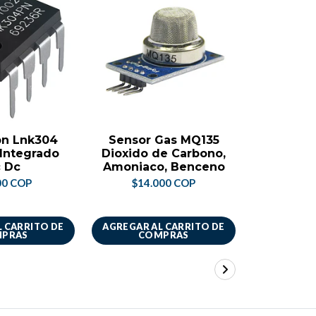
n Lnk304
Sensor Gas MQ135
Transis
Integrado
Dioxido de Carbono,
me
 Dc
Amoniaco, Benceno
$3.
00 COP
$14.000 COP
 CARRITO DE
AGREGAR AL CARRITO DE
AGREGAR A
PRAS
COMPRAS
CO