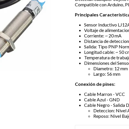
Compatible con Arduino, PIC
Principales Característic
Sensor Inductivo LJ1
Voltaje de alimentacio
Corriente: ~ 20 mA
Distancia de deteccio
Salida: Tipo PNP Nor
Longitud cable: ~ 50 c
Temperatura de trabajo
Dimensiones del Senso
Diametro: 12 mm
Largo: 56 mm
Conexión de pines:
Cable Marron - VCC
Cable Azul - GND
Cable Negro - Salida D
Deteccion: Nivel 
Reposo: Nivel Ba