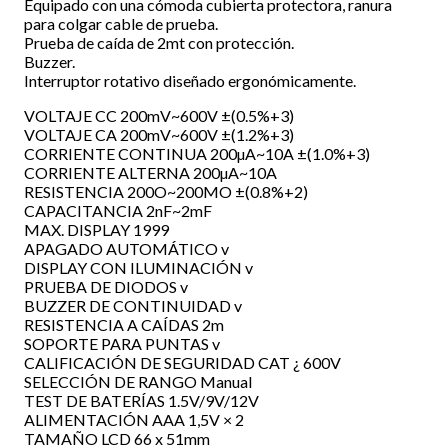
Equipado con una cómoda cubierta protectora, ranura
para colgar cable de prueba.
Prueba de caída de 2mt con protección.
Buzzer.
Interruptor rotativo diseñado ergonómicamente.
VOLTAJE CC 200mV~600V ±(0.5%+3)
VOLTAJE CA 200mV~600V ±(1.2%+3)
CORRIENTE CONTINUA 200µA~10A ±(1.0%+3)
CORRIENTE ALTERNA 200µA~10A
RESISTENCIA 200O~200MO ±(0.8%+2)
CAPACITANCIA 2nF~2mF
MAX. DISPLAY 1999
APAGADO AUTOMÁTICO v
DISPLAY CON ILUMINACIÓN v
PRUEBA DE DIODOS v
BUZZER DE CONTINUIDAD v
RESISTENCIA A CAÍDAS 2m
SOPORTE PARA PUNTAS v
CALIFICACIÓN DE SEGURIDAD CAT ¿ 600V
SELECCIÓN DE RANGO Manual
TEST DE BATERÍAS 1.5V/9V/12V
ALIMENTACIÓN AAA 1,5V × 2
TAMAÑO LCD 66 x 51mm