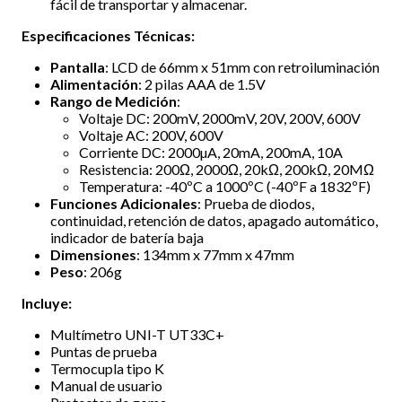
fácil de transportar y almacenar.
Especificaciones Técnicas:
Pantalla
: LCD de 66mm x 51mm con retroiluminación
Alimentación
: 2 pilas AAA de 1.5V
Rango de Medición
:
Voltaje DC: 200mV, 2000mV, 20V, 200V, 600V
Voltaje AC: 200V, 600V
Corriente DC: 2000µA, 20mA, 200mA, 10A
Resistencia: 200Ω, 2000Ω, 20kΩ, 200kΩ, 20MΩ
Temperatura: -40ºC a 1000ºC (-40ºF a 1832ºF)
Funciones Adicionales
: Prueba de diodos,
continuidad, retención de datos, apagado automático,
indicador de batería baja
Dimensiones
: 134mm x 77mm x 47mm
Peso
: 206g
Incluye:
Multímetro UNI-T UT33C+
Puntas de prueba
Termocupla tipo K
Manual de usuario