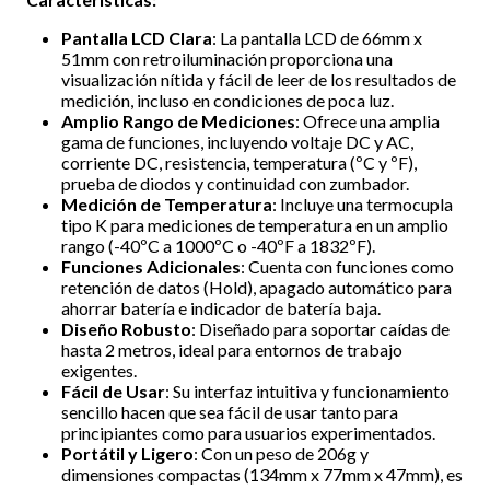
Pantalla LCD Clara
: La pantalla LCD de 66mm x
51mm con retroiluminación proporciona una
visualización nítida y fácil de leer de los resultados de
medición, incluso en condiciones de poca luz.
Amplio Rango de Mediciones
: Ofrece una amplia
gama de funciones, incluyendo voltaje DC y AC,
corriente DC, resistencia, temperatura (ºC y ºF),
prueba de diodos y continuidad con zumbador.
Medición de Temperatura
: Incluye una termocupla
tipo K para mediciones de temperatura en un amplio
rango (-40ºC a 1000ºC o -40ºF a 1832ºF).
Funciones Adicionales
: Cuenta con funciones como
retención de datos (Hold), apagado automático para
ahorrar batería e indicador de batería baja.
Diseño Robusto
: Diseñado para soportar caídas de
hasta 2 metros, ideal para entornos de trabajo
exigentes.
Fácil de Usar
: Su interfaz intuitiva y funcionamiento
sencillo hacen que sea fácil de usar tanto para
principiantes como para usuarios experimentados.
Portátil y Ligero
: Con un peso de 206g y
dimensiones compactas (134mm x 77mm x 47mm), es