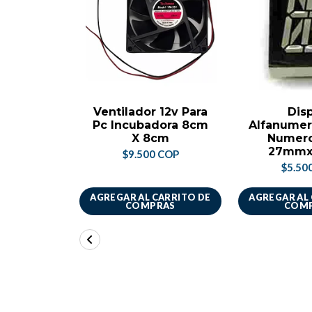
Ventilador 12v Para
Dis
Pc Incubadora 8cm
Alfanumer
X 8cm
Numero
27mm
$9.500 COP
$5.50
AGREGAR AL CARRITO DE
AGREGAR AL
COMPRAS
COM