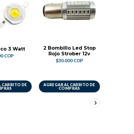
NO DI
2 Bombillo Led Stop
Baque
co 3 Watt
Rojo Strober 12v
50x50 5
00 COP
Un
$30.000 COP
$44.
 CARRITO DE
AGREGAR AL CARRITO DE
VER 
PRAS
COMPRAS