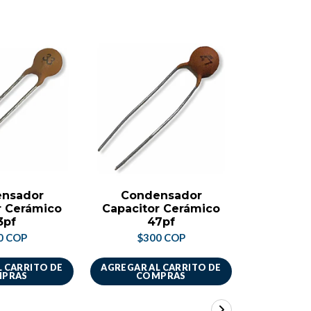
nsador
Condensador
Cond
r Cerámico
Capacitor Cerámico
Capacit
3pf
47pf
1
0 COP
$300 COP
$4
 CARRITO DE
AGREGAR AL CARRITO DE
AGREGAR A
PRAS
COMPRAS
CO