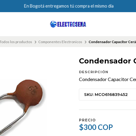
En Bogotá entregamos tú compra el mismo día
Todos los productos
Componentes Electronicos
Condensador Capacitor Cerá
Condensador C
DESCRIPCIÓN
Condensador Capacitor Ce
SKU: MCO616839452
PRECIO
$300 COP