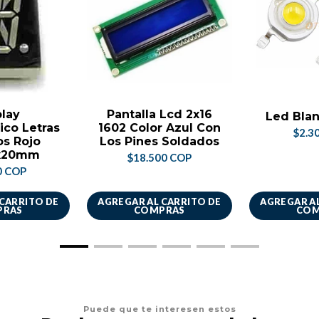
play
Pantalla Lcd 2x16
Led Blan
ico Letras
1602 Color Azul Con
$2.3
s Rojo
Los Pines Soldados
x20mm
$18.500 COP
0 COP
 CARRITO DE
AGREGAR AL CARRITO DE
AGREGAR AL
PRAS
COMPRAS
COM
Puede que te interesen estos