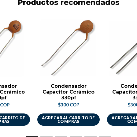
Productos recomendados
nsador
Condensador
Conde
 Cerámico
Capacitor Cerámico
Capacito
0pf
330pf
3
 COP
$300 COP
$30
 CARRITO DE
AGREGAR AL CARRITO DE
AGREGAR AL
PRAS
COMPRAS
COM