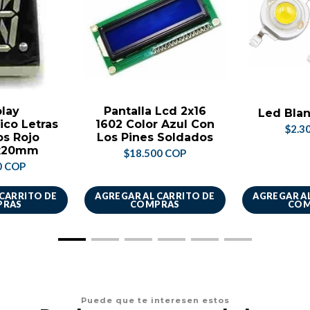
play
Pantalla Lcd 2x16
Led Blan
ico Letras
1602 Color Azul Con
$2.3
s Rojo
Los Pines Soldados
x20mm
$18.500 COP
0 COP
 CARRITO DE
AGREGAR AL CARRITO DE
AGREGAR AL
PRAS
COMPRAS
COM
Puede que te interesen estos