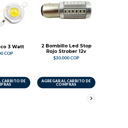
NO DI
2 Bombillo Led Stop
Baque
co 3 Watt
Rojo Strober 12v
50x50 5
00 COP
Un
$30.000 COP
$44.
 CARRITO DE
AGREGAR AL CARRITO DE
VER 
PRAS
COMPRAS