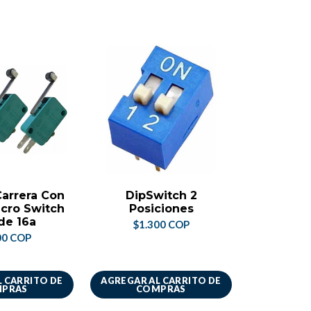
Carrera Con
DipSwitch 2
Switch 
icro Switch
Posiciones
Grande 
de 16a
Piloto 2
$1.300 COP
00 COP
$4.
 CARRITO DE
AGREGAR AL CARRITO DE
AGREGAR A
PRAS
COMPRAS
CO