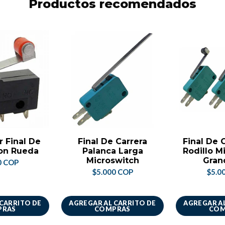
Productos recomendados
r Final De
Final De Carrera
Final De 
Con Rueda
Palanca Larga
Rodillo M
Microswitch
Gran
0 COP
$5.000 COP
$5.0
 CARRITO DE
AGREGAR AL CARRITO DE
AGREGAR AL
PRAS
COMPRAS
COM