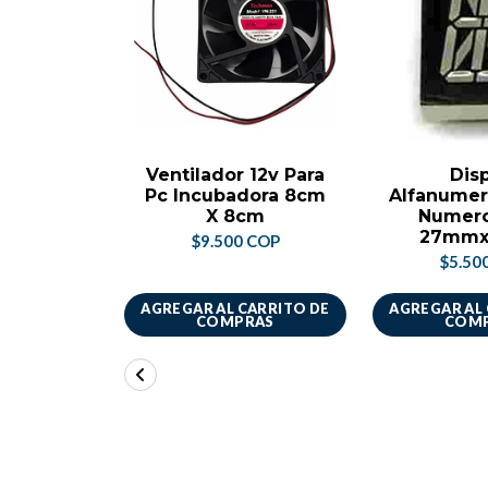
Ventilador 12v Para
Dis
Pc Incubadora 8cm
Alfanumer
X 8cm
Numero
27mm
$9.500 COP
$5.50
AGREGAR AL CARRITO DE
AGREGAR AL
COMPRAS
COM