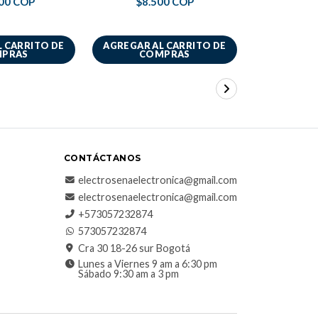
00 COP
$8.500 COP
 CARRITO DE
AGREGAR AL CARRITO DE
AGREGAR A
PRAS
COMPRAS
CO
CONTÁCTANOS
electrosenaelectronica@gmail.com
electrosenaelectronica@gmail.com
+573057232874
573057232874
Cra 30 18-26 sur Bogotá
Lunes a Viernes 9 am a 6:30 pm
Sábado 9:30 am a 3 pm