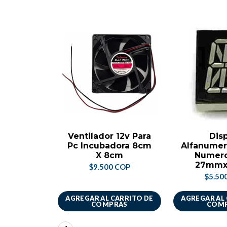
Ventilador 12v Para
Dis
Pc Incubadora 8cm
Alfanumer
X 8cm
Numero
27mm
$9.500 COP
$5.50
AGREGAR AL CARRITO DE
AGREGAR AL
COMPRAS
COM