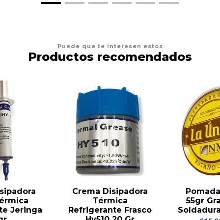
Puede que te interesen estos
Productos recomendados
sipadora
Crema Disipadora
Pomada 
Térmica
Térmica
55gr Gr
te Jeringa
Refrigerante Frasco
Soldadura
gr
Hy510 20 Gr