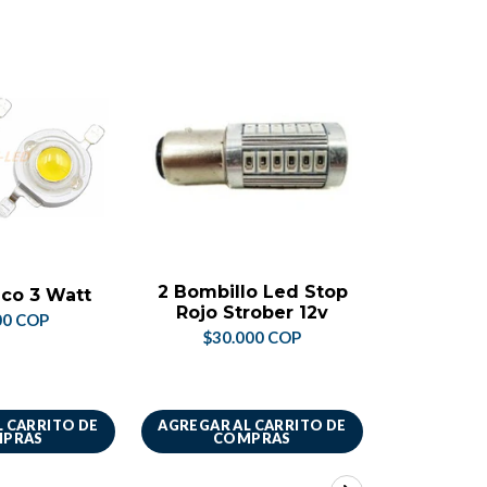
NO DI
2 Bombillo Led Stop
Baque
co 3 Watt
Rojo Strober 12v
50x50 5
00 COP
Un
$30.000 COP
$44.
 CARRITO DE
AGREGAR AL CARRITO DE
VER 
PRAS
COMPRAS