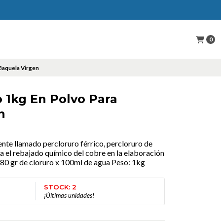
0
 Baquela Virgen
o 1kg En Polvo Para
n
nte llamado percloruro férrico, percloruro de
ra el rebajado químico del cobre en la elaboración
 80 gr de cloruro x 100ml de agua Peso: 1kg
STOCK: 2
¡Últimas unidades!