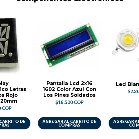
play
Pantalla Lcd 2x16
Led Blan
ico Letras
1602 Color Azul Con
$2.3
s Rojo
Los Pines Soldados
x20mm
$18.500 COP
0 COP
 CARRITO DE
AGREGAR AL CARRITO DE
AGREGAR AL
PRAS
COMPRAS
COM