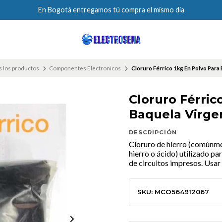
En Bogotá entregamos tú compra el mismo día
 los productos
Componentes Electronicos
Cloruro Férrico 1kg En Polvo Para
Cloruro Férric
Baquela Virge
DESCRIPCIÓN
Cloruro de hierro (comúnme
hierro o ácido) utilizado pa
de circuitos impresos. Usar
SKU: MCO564912067