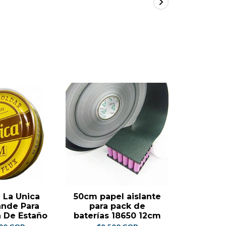
La Unica
50cm papel aislante
Flux Liq
ande Para
para pack de
Nc-559-a
 De Estaño
baterías 18650 12cm
$17.