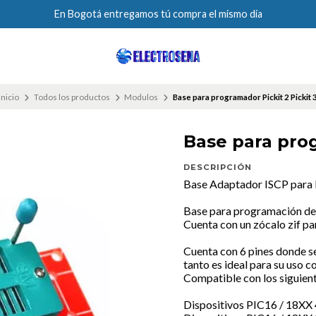
En Bogotá entregamos tú compra el mismo día
Inicio
Todos los productos
Modulos
Base para programador Pickit 2 Pickit 
Base para prog
DESCRIPCIÓN
Base Adaptador ISCP para 
Base para programación de 
Cuenta con un zócalo zif par
Cuenta con 6 pines donde s
tanto es ideal para su uso c
Compatible con los siguien
Dispositivos PIC16 / 18XX