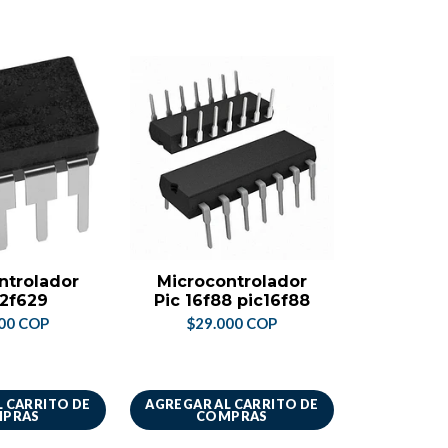
ntrolador
Microcontrolador
Arduin
12f629
Pic 16f88 pic16f88
Cable +
Mach
00 COP
$29.000 COP
$169
 CARRITO DE
AGREGAR AL CARRITO DE
AGREGAR A
PRAS
COMPRAS
CO