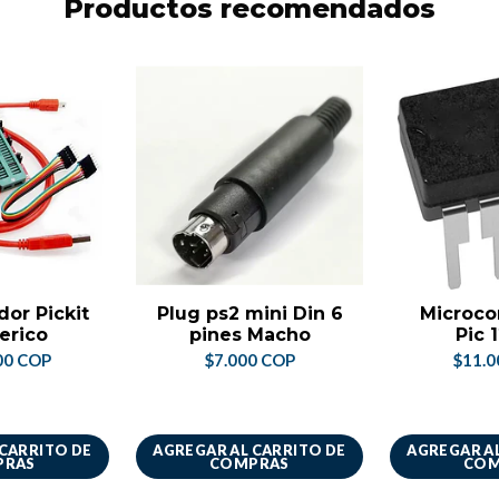
Productos recomendados
or Pickit
Plug ps2 mini Din 6
Microco
erico
pines Macho
Pic 
00 COP
$7.000 COP
$11.0
 CARRITO DE
AGREGAR AL CARRITO DE
AGREGAR AL
PRAS
COMPRAS
COM