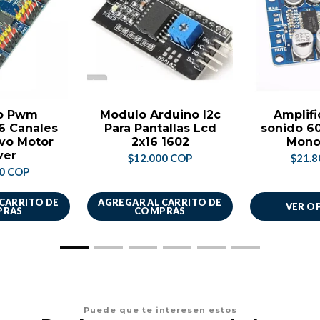
o Pwm
Modulo Arduino I2c
Amplifi
6 Canales
Para Pantallas Lcd
sonido 6
rvo Motor
2x16 1602
Mono
ver
$12.000 COP
$21.8
00 COP
 CARRITO DE
AGREGAR AL CARRITO DE
VER O
PRAS
COMPRAS
Puede que te interesen estos