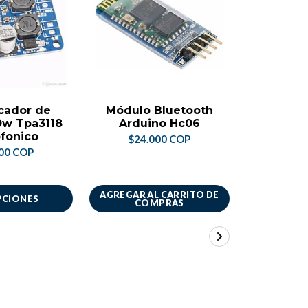
cador de
Módulo Bluetooth
Adapta
0w Tpa3118
Arduino Hc06
Usb A
fonico
Conect
$24.000 COP
Celu
00 COP
$6.
AGREGAR AL CARRITO DE
AGREGAR A
PCIONES
COMPRAS
CO