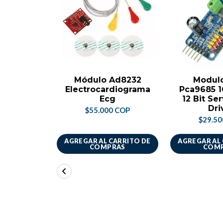
Módulo Ad8232
Modul
Electrocardiograma
Pca9685 1
Ecg
12 Bit Se
Dri
$55.000 COP
$29.5
AGREGAR AL CARRITO DE
AGREGAR AL
COMPRAS
COM