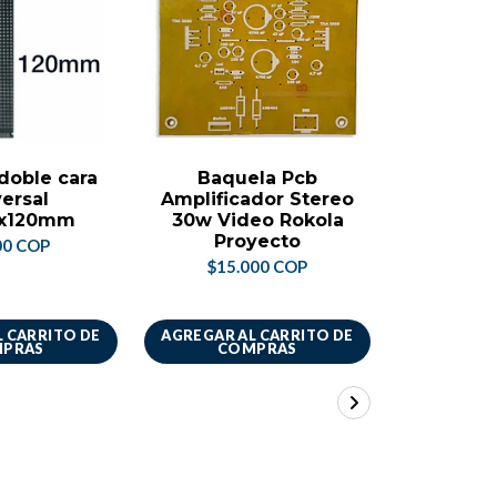
doble cara
Baquela Pcb
Baquela
ersal
Amplificador Stereo
Perfo
x120mm
30w Video Rokola
Pro
Proyecto
50mm
00 COP
$15.000 COP
$3.
 CARRITO DE
AGREGAR AL CARRITO DE
AGREGAR A
PRAS
COMPRAS
CO