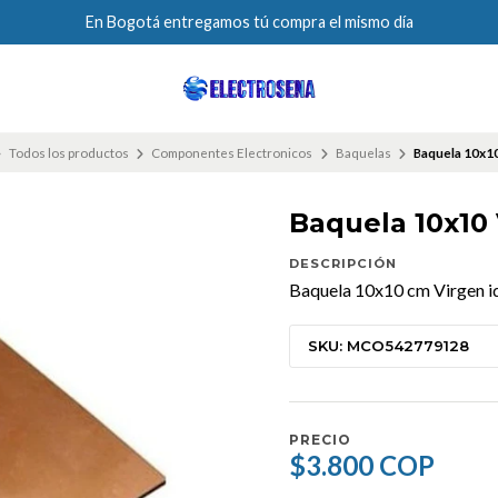
En Bogotá entregamos tú compra el mismo día
Todos los productos
Componentes Electronicos
Baquelas
Baquela 10x1
Baquela 10x10
DESCRIPCIÓN
Baquela 10x10 cm Virgen ide
SKU: MCO542779128
PRECIO
$3.800 COP