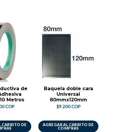
ductiva de
Baquela doble cara
Baquela
Adhesiva
Universal
Perfo
10 Metros
80mmx120mm
Pro
50mm
00 COP
$9.200 COP
$3.
 CARRITO DE
AGREGAR AL CARRITO DE
AGREGAR A
PRAS
COMPRAS
CO