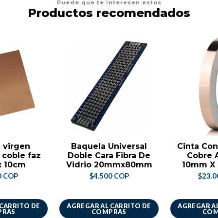
Puede que te interesen estos
Productos recomendados
 virgen
Baquela Universal
Cinta Con
 coble faz
Doble Cara Fibra De
Cobre 
x 10cm
Vidrio 20mmx80mm
10mm X 
0 COP
$4.500 COP
$23.0
 CARRITO DE
AGREGAR AL CARRITO DE
AGREGAR AL
PRAS
COMPRAS
COM