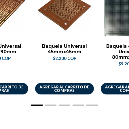
Universal
Baquela Universal
Baquela 
x90mm
45mmx45mm
Univ
80mm
0 COP
$2.200 COP
$9.2
 CARRITO DE
AGREGAR AL CARRITO DE
AGREGAR AL
PRAS
COMPRAS
COM