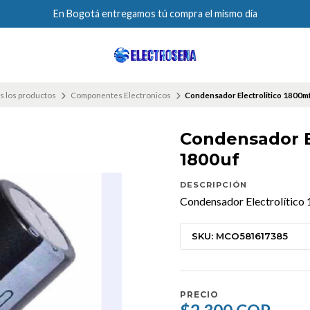
En Bogotá entregamos tú compra el mismo día
s los productos
Componentes Electronicos
Condensador Electrolitico 1800m
Condensador El
1800uf
DESCRIPCIÓN
Condensador Electrolítico
SKU: MCO581617385
PRECIO