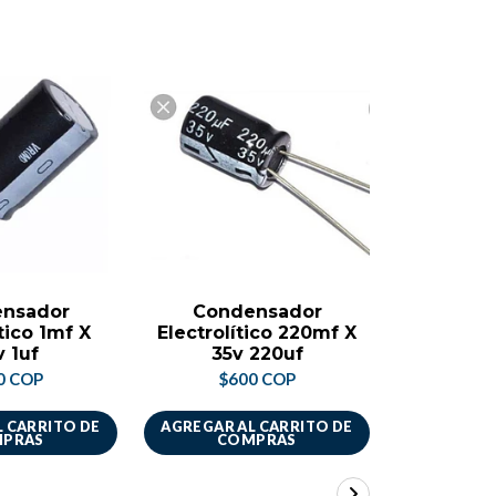
nsador
Condensador
Cond
tico 1mf X
Electrolítico 220mf X
Electrolí
 1uf
35v 220uf
50v
0 COP
$600 COP
$6
 CARRITO DE
AGREGAR AL CARRITO DE
AGREGAR A
PRAS
COMPRAS
CO