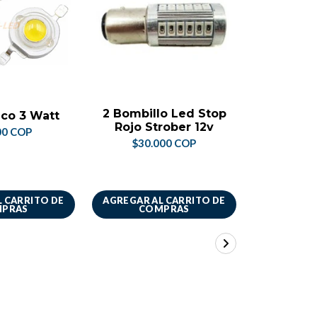
NO DI
2 Bombillo Led Stop
Baque
co 3 Watt
Rojo Strober 12v
50x50 5
00 COP
Un
$30.000 COP
$44.
 CARRITO DE
AGREGAR AL CARRITO DE
VER 
PRAS
COMPRAS