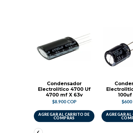
Condensador
Conde
Electrolítico 4700 Uf
Electrolit
4700 mf X 63v
100uf
$8.900 COP
$600
AGREGAR AL CARRITO DE
AGREGAR AL
COMPRAS
COM