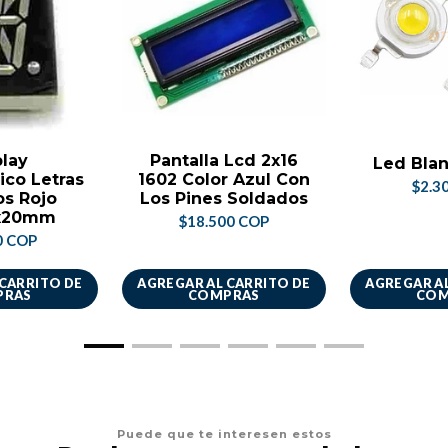
play
Pantalla Lcd 2x16
Led Blan
ico Letras
1602 Color Azul Con
$2.3
s Rojo
Los Pines Soldados
x20mm
$18.500 COP
0 COP
 CARRITO DE
AGREGAR AL CARRITO DE
AGREGAR AL
PRAS
COMPRAS
COM
Puede que te interesen estos