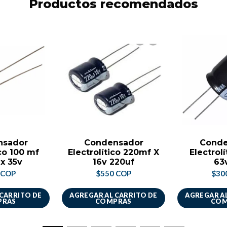
Productos recomendados
nsador
Condensador
Conde
ico 100 mf
Electrolítico 220mf X
Electrolí
 x 35v
16v 220uf
63v
 COP
$550 COP
$30
 CARRITO DE
AGREGAR AL CARRITO DE
AGREGAR AL
PRAS
COMPRAS
COM