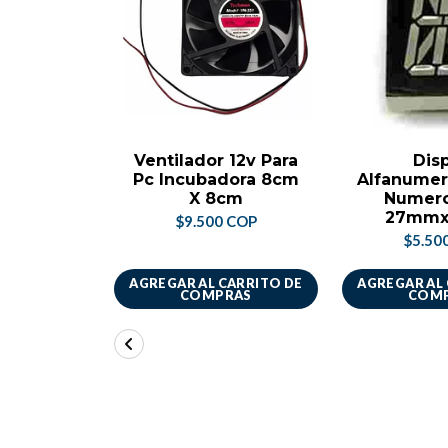
Ventilador 12v Para
Dis
Pc Incubadora 8cm
Alfanumer
X 8cm
Numero
27mm
$9.500 COP
$5.50
AGREGAR AL CARRITO DE
AGREGAR AL
COMPRAS
COM