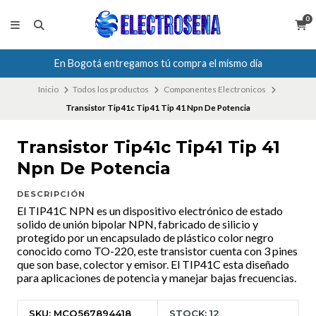
0
En Bogotá entregamos tú compra el mismo día
Inicio
Todos los productos
Componentes Electronicos
Transistor Tip41c Tip41 Tip 41 Npn De Potencia
Transistor Tip41c Tip41 Tip 41
Npn De Potencia
DESCRIPCIÓN
El TIP41C NPN es un dispositivo electrónico de estado
solido de unión bipolar NPN, fabricado de silicio y
protegido por un encapsulado de plástico color negro
conocido como TO-220, este transistor cuenta con 3 pines
que son base, colector y emisor. El TIP41C esta diseñado
para aplicaciones de potencia y manejar bajas frecuencias.
SKU: MCO567894418
STOCK: 12