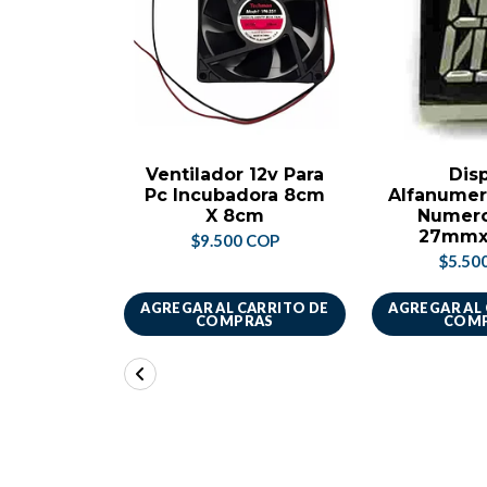
Ventilador 12v Para
Dis
Pc Incubadora 8cm
Alfanumer
X 8cm
Numero
27mm
$9.500 COP
$5.50
AGREGAR AL CARRITO DE
AGREGAR AL
COMPRAS
COM