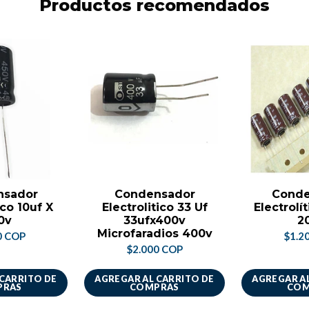
Productos recomendados
nsador
Condensador
Conde
ico 10uf X
Electrolitico 33 Uf
Electrolít
0v
33ufx400v
2
Microfaradios 400v
0 COP
$1.2
$2.000 COP
 CARRITO DE
AGREGAR AL CARRITO DE
AGREGAR AL
PRAS
COMPRAS
COM