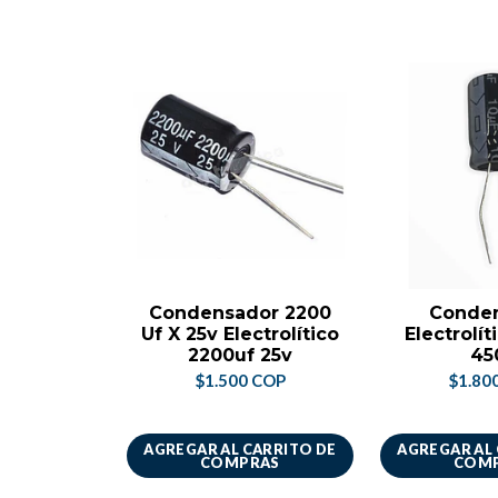
Condensador 2200
Conde
Uf X 25v Electrolítico
Electrolít
2200uf 25v
45
$1.500 COP
$1.80
AGREGAR AL CARRITO DE
AGREGAR AL
COMPRAS
COM