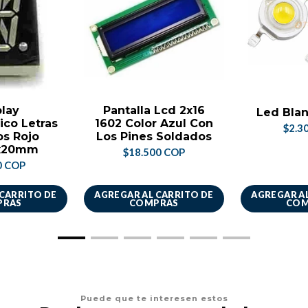
play
Pantalla Lcd 2x16
Led Blan
ico Letras
1602 Color Azul Con
$2.3
s Rojo
Los Pines Soldados
x20mm
$18.500 COP
0 COP
 CARRITO DE
AGREGAR AL CARRITO DE
AGREGAR AL
PRAS
COMPRAS
COM
Puede que te interesen estos