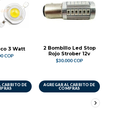
NO DI
2 Bombillo Led Stop
Baque
co 3 Watt
Rojo Strober 12v
50x50 5
00 COP
Un
$30.000 COP
$44.
 CARRITO DE
AGREGAR AL CARRITO DE
VER 
PRAS
COMPRAS