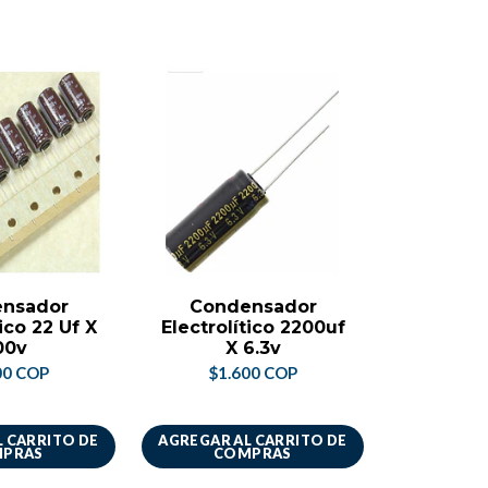
nsador
Condensador
Cond
ico 22 Uf X
Electrolítico 2200uf
Electrol
00v
X 6.3v
00 COP
$1.600 COP
$1.
 CARRITO DE
AGREGAR AL CARRITO DE
AGREGAR A
PRAS
COMPRAS
CO