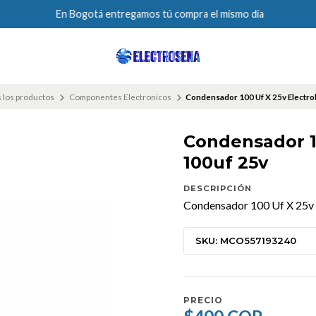
En Bogotá entregamos tú compra el mismo día
 los productos
Componentes Electronicos
Condensador 100 Uf X 25v Electrol
Condensador 10
100uf 25v
DESCRIPCIÓN
Condensador 100 Uf X 25v E
SKU: MCO557193240
PRECIO