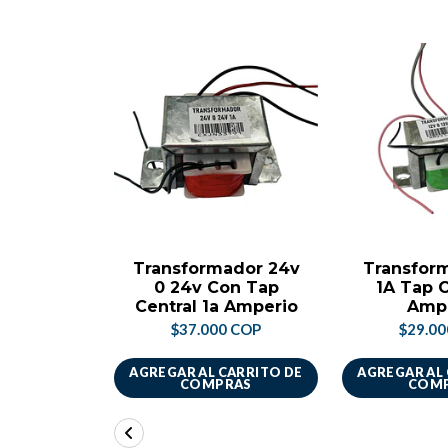
Transformador 24v
Transfor
0 24v Con Tap
1A Tap C
Central 1a Amperio
Amp
$37.000 COP
$29.0
AGREGAR AL CARRITO DE
AGREGAR AL
COMPRAS
COM