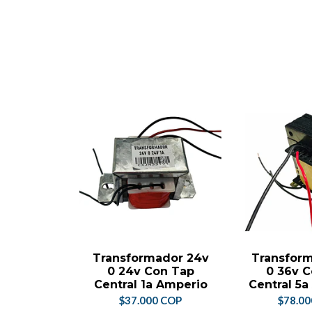
Transformador 24v
Transfor
0 24v Con Tap
0 36v 
Central 1a Amperio
Central 5
$37.000 COP
$78.0