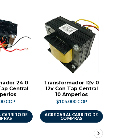
mador 24 0
Transformador 12v 0
Transfo
ap Central
12v Con Tap Central
0 36v
perios
10 Amperios
Central 
00 COP
$105.000 COP
$78.
 CARRITO DE
AGREGAR AL CARRITO DE
AGREGAR A
PRAS
COMPRAS
CO