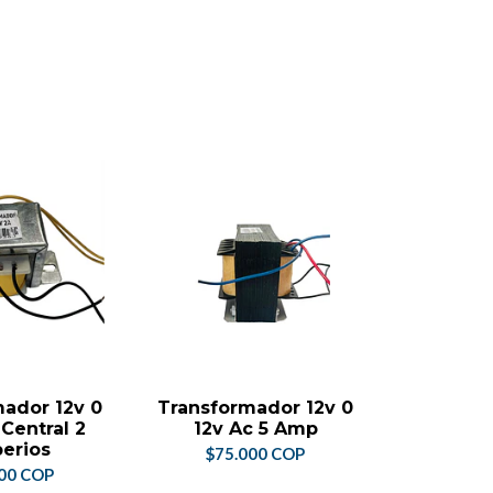
ador 12v 0
Transformador 12v 0
Transfo
Central 2
12v Ac 5 Amp
24 Con 
erios
$75.000 COP
00 COP
$96.