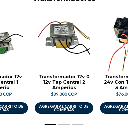
mador 12v
Transformador 12v 0
Transfor
entral 1
12v Tap Central 2
24v Con T
erio
Amperios
3 Am
00 COP
$39.000 COP
$76.0
 CARRITO DE
AGREGAR AL CARRITO DE
AGREGAR AL
PRAS
COMPRAS
COM