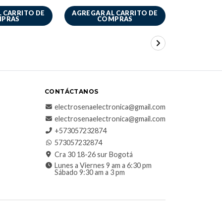
 CARRITO DE
AGREGAR AL CARRITO DE
AGREGAR A
PRAS
COMPRAS
CO
CONTÁCTANOS
electrosenaelectronica@gmail.com
electrosenaelectronica@gmail.com
+573057232874
573057232874
Cra 30 18-26 sur Bogotá
Lunes a Viernes 9 am a 6:30 pm
Sábado 9:30 am a 3 pm