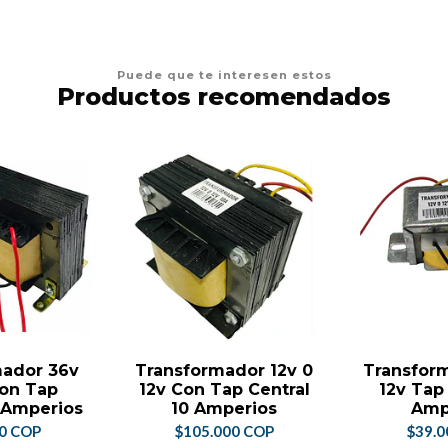
Puede que te interesen estos
Productos recomendados
mador 36v
Transformador 12v 0
Transform
Con Tap
12v Con Tap Central
12v Tap 
a Amperios
10 Amperios
Amp
00 COP
$105.000 COP
$39.0