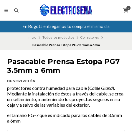
0
En Bogotá entregamos tú compra el mismo día
Inicio
Todos los productos
Conectores
Pasacable Prensa Estopa PG7 3.5mm a 6mm
Pasacable Prensa Estopa PG7
3.5mm a 6mm
DESCRIPCIÓN
protectores contra humedad para cable (
Cable Gland
).
Mediante la instalación de éstos a través del cable, se crea
un sellamiento, manteniendo los proyectos seguros en su
caja y a salvo de las variables del exterior.
el tamaño PG-7 que es indicado para los cables de 3.5mm
a 6mm