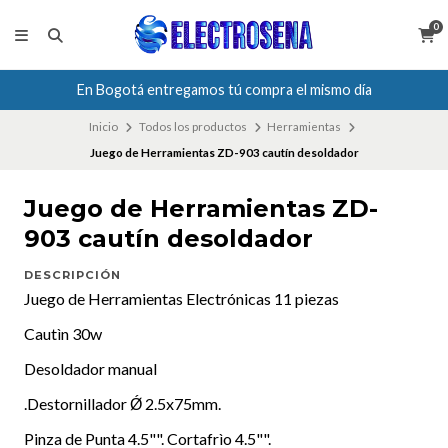
0
En Bogotá entregamos tú compra el mismo día
Inicio
Todos los productos
Herramientas
Juego de Herramientas ZD-903 cautín desoldador
Juego de Herramientas ZD-
903 cautín desoldador
DESCRIPCIÓN
Juego de Herramientas Electrónicas 11 piezas
Cautìn 30w
Desoldador manual
.Destornillador Ǿ 2.5x75mm.
Pinza de Punta 4.5"". Cortafrìo 4.5"".