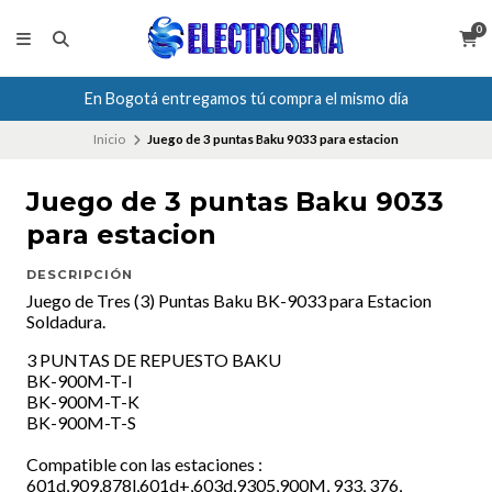
0
En Bogotá entregamos tú compra el mismo día
Inicio
Juego de 3 puntas Baku 9033 para estacion
Juego de 3 puntas Baku 9033
para estacion
DESCRIPCIÓN
Juego de Tres (3) Puntas Baku BK-9033 para Estacion
Soldadura.
3 PUNTAS DE REPUESTO BAKU
BK-900M-T-I
BK-900M-T-K
BK-900M-T-S
Compatible con las estaciones :
601d,909,878l,601d+,603d,9305,900M, 933, 376,