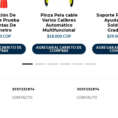
ción De
Pinza Pela cable
Soporte P
e Prueba
Varios Calibres
Ayuda
ntas De
Automático
Sold
metro
Multifuncional
Grad
00 COP
$18.000 COP
$39.0
 CARRITO DE
AGREGAR AL CARRITO DE
AGREGAR AL
PRAS
COMPRAS
COM
3057232874
3057232874
CONTACTO
CONTACTO