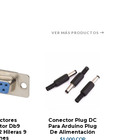
VER MÁS PRODUCTOS
ctores
Conector Plug DC
20 Bana
tor Db9
Para Arduino Plug
Hembra
 Hileras 9
De Alimentación
Plug Ja
nes
F
$1.000 COP