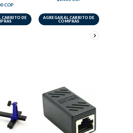
00 COP
$17.
 CARRITO DE
AGREGAR AL CARRITO DE
AGREGAR A
PRAS
COMPRAS
CO