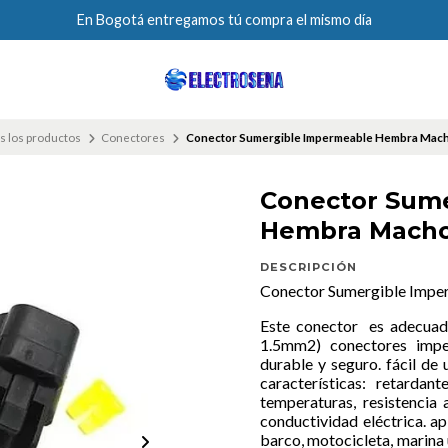
En Bogotá entregamos tú compra el mismo día
s los productos
Conectores
Conector Sumergible Impermeable Hembra Macho
Conector Sum
Hembra Macho 
DESCRIPCIÓN
Conector Sumergible Impe
Este conector es adecuad
1.5mm2) conectores impe
durable y seguro. fácil de 
características: retardan
temperaturas, resistencia 
conductividad eléctrica. ap
barco, motocicleta, marina 