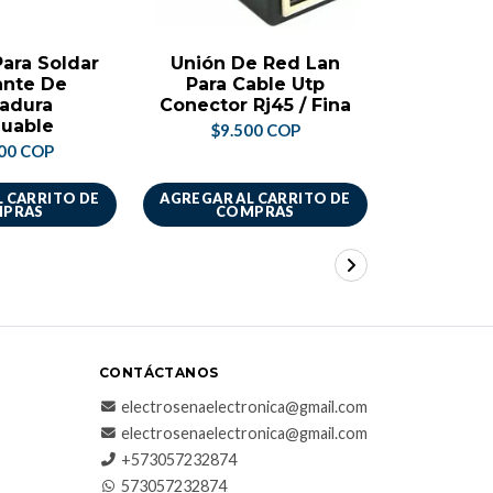
ara Soldar
Unión De Red Lan
Pela
nte De
Para Cable Utp
Ajustabl
adura
Conector Rj45 / Fina
Ca
uable
$9.500 COP
$13.
00 COP
 CARRITO DE
AGREGAR AL CARRITO DE
AGREGAR A
PRAS
COMPRAS
CO
CONTÁCTANOS
electrosenaelectronica@gmail.com
electrosenaelectronica@gmail.com
+573057232874
573057232874